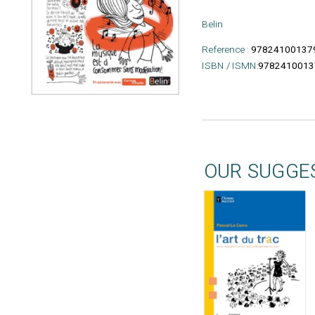
Belin
Reference :
97824100137
ISBN / ISMN:
9782410013
OUR SUGGE