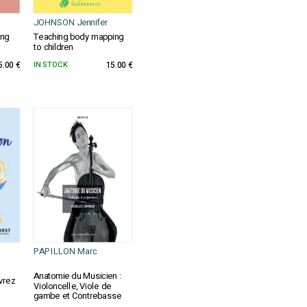
JOHNSON Jennifer
ing
Teaching body mapping
to children
5.00 €
IN STOCK
15.00 €
PAPILLON Marc
Anatomie du Musicien :
uvrez
Violoncelle, Viole de
gambe et Contrebasse