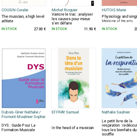
COUSIN Coralie
Michel Ricquier
HUTOIS Marie
Vaincre le trac : analyser
Physiology and sing
The musician, a high level
les causes pour mieux
athlete
Medicine of the arts
s'en défaire
IN STOCK
27.00 €
IN STOCK
11.90 €
IN STOCK
2
Dubois-Giner Nathalie /
EFFRAY Samuel
Nathalie Saulnier
Fromont-Moulinier Sophie
Le petit livre de la
DYS : Guide Pour La
respiration : redéco
In the head of a musician
Formation Musicale
tous les bienfaits du
souffle