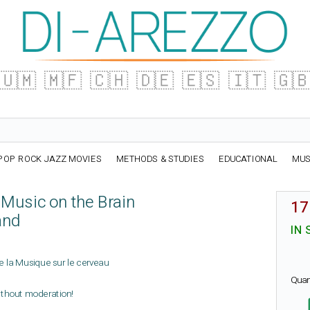
🇺🇲
🇲🇫
🇨🇭
🇩🇪
🇪🇸
🇮🇹
🇬
POP ROCK JAZZ MOVIES
METHODS & STUDIES
EDUCATIONAL
MUS
 Music on the Brain
17
and
IN 
 de la Musique sur le cerveau
Quan
ithout moderation!